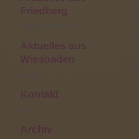
Friedberg
Aktuelles aus Wiesbaden
Aktuelles aus
Wiesbaden
Kontakt
Für gleich zwei Lesungen war der Autor Max Sprenger
zu Besuch an der Johann-Peter-Schäfer- Schule in
Kontakt
Friedberg. Der neunzehnjährige Autor aus Wetzlar
hatte mit 14 Jahren
ohne erkennbare Ursache eine schwere Hirnblutung.
Archiv
Er kämpfte zunächst ums Überleben und war dann 3
Monate im „Locked-in-Syndrom“ gefangen. Während
seines Aufenthalts in einer Rehaklinik begann Max
Archiv
Sprenger auf seinem Handy mit einem Finger und
größter Schrifteinstellung seine Gedanken und