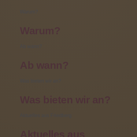
Einen Vordruck zur Erteilung einer
Warum?
Einzugsermächtigung finden Sie
hier
.
Den
Warum?
Ab wann?
Ab wann?
Was bieten wir an?
Was bieten wir an?
aktuellen Speiseplan finden Sie
hier.
Aktuelles aus Friedberg
Kontakt:
Aktuelles aus
06031 - 608 319