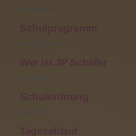
(06031) 608 319
Schulprogramm
Fahrschülerbetreuung
Schulprogramm
In der Fahrschülerbetreuung werden Schülerinnen und
Schüler in den unterrichtsfreien Zeiten von 11.30 Uhr
Wer ist JP Schäfer
(mittwochs 12.00 Uhr) bis zur Abfahrt der Schulbusse
um 13.00 bzw. 16.00 Uhr betreut.
Wer ist JP Schäfer
Das
Schulordnung
Schulordnung
Tagesablauf
Tagesablauf
Angebot der Fahrschülerbetreuung richtet sich an