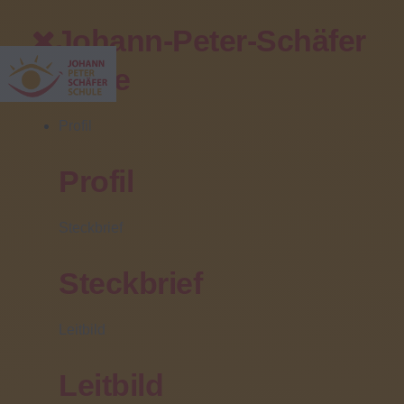
Johann-Peter-Schäfer
Schule
Profil
Profil
Ihr direkter Kontakt
Steckbrief
Zentrale/Pforte:
(06031) 608 0
Steckbrief
Sekretariat:
(06031) 608 102
Leitbild
Fax:
(06031) 608 499
Leitbild
Fahrschülerbetreuung: