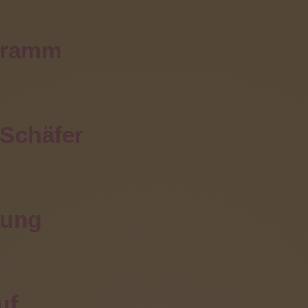
ufsvorbereitungsklasse
gramm
tung der beruflichen Integration.
 Schäfer
ppe der Berufsvorbereitungsklasse (BVK) der Johann-Pe
 und Schülerinnen, die ein Abschluss- oder Abgangszeug
chwerpunkt Lernen oder Geistige Entwicklung haben und
einlichkeit im Arbeitsbereich einer Werkstatt für behin
nung
hmend auf die speziellen Bedürfnisse der Schüler der B
t in eine WfbM ist, wird ein spezielles Vorbereitungsprog
Einrichtung erleichtert. Neben der Förderung von Kompet
rungen in einer WfbM beziehen, werden Fertigkeiten zur
uf