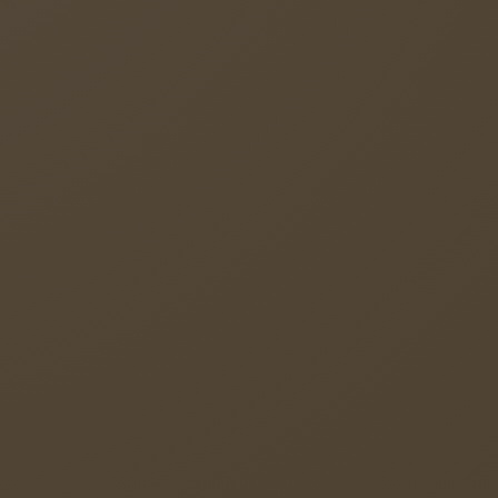
qualifikationen durch eine Verzahnung der
rricht und der Anwendung der allgemeinen
iten der Erwerb und die Vertiefung von
in der BVKist die Schülerfirma, die
er Johann-Peter-Schäfer-Schule herstellt.
rkstatt, bereiten die berufliche Eingliederung
raktischen Fertigkeiten als auch die
ordergrund.