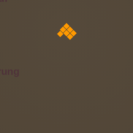
fassende Übergangsbegleitung in die gewählte Folgeein
r Berufsvorbereitungsklasse ist es, die Kompetenzen de
der Lage sind, in ihrem späteren Arbeitsumfeld eine ihr
hmen und ihr Leistungspotential auszuschöpfen.
rung
üler im Berufsvorbereitungsjahr werden durch eine breit
d auf eine spätere spezifische berufliche Tätigkeit vorb
alte und Ziele der BVK lassen sich, analog zu späteren A
n realisieren.