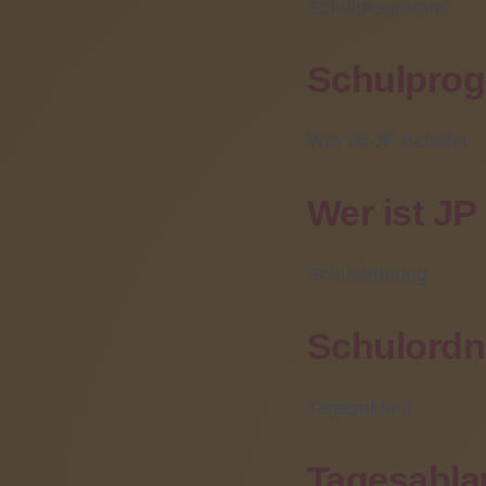
Schulprogramm
Ber
Schulpro
Ihr direkter
Kontakt
Die BVK ist ein besonderer Bildungsgang an beruflichen Schulen nach § 39 Abs. 6 Hessisches Schulgesetz zur
Wer ist JP Schäfer
Vorberei
Zentrale/Pforte:
Wer ist JP
Zielgru
(06031) 608 0
Schüler
Schulordnung
Sekretariat:
Förders
(06031) 608 102
Wahrsch
Schulord
Fax:
Bezugne
(06031) 608 499
Eintrit
Tagesablauf
solche 
Fahrschülerbetreuung:
Anforde
Tagesabla