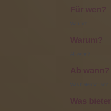
April 2019 (1)
Für wen?
Die Pro
März 2019 (1)
fachpra
Warum?
Kulturt
Schlüss
Warum?
Übergeo
sehgesc
Ab wann?
Ab wann?
Intensiv
vor.
Was bieten wir an?
Dabei s
Was bieten
realität