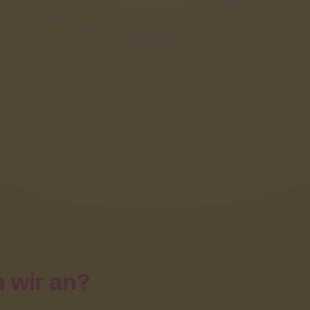
jektmethode ermöglicht die Vermittlung beruflicher Basis
ktischen Inhalte mit berufskundlich-theoretischem Unte
echniken. Außerdem werden durch das ganzheitliche Arbe
elqualifikationen besonders gefördert.
rdnete Organisationsform für projektorientiertes Lernen 
hädigtenspezifische Arbeitsmaterialien für die Schüler d
 begleitete Praktika, möglichst in einer wohnortnahen We
teht sowohl die direkte Umsetzung der erlernten arbeitsp
 wir an?
snahe Vorbereitung auf eine baldige Berufstätigkeit im V