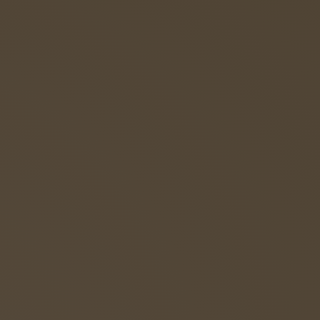
ter-Schäfer-Schule sind sehgeschädigte
nis der Schule mit dem zusätzlichen
 deren berufliche Zukunft mit hoher
derte Menschen (WfbM) sein wird.
erufsvorbereitungsklasse, deren Ziel der
ramm angeboten, das eine Eingliederung in eine
enzen, die sich auf die spezifischen
 eigenen Lebensbewältigung vermittelt und