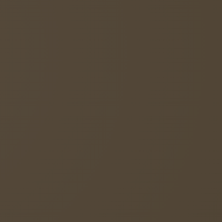
richtung angeboten.
r Schüler zu stärken und auszubauen, so dass
en Fähigkeiten angemessene Stellung
 angelegte praktische Grundbildung möglichst
ereitet.
nforderungen im Arbeitsalltag, am besten in