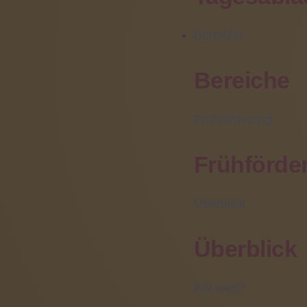
(06031) 608 319
eine um
Bereiche
Bereiche
News-Archiv
Ziel de
sie in 
Oktober 2020 (1)
einzune
Frühförderung
Juni 2020 (2)
Mai 2020 (2)
Frühförde
Februar 2020 (3)
Die Sch
Januar 2020 (1)
Überblick
umfassen
Dezember 2019 (4)
November 2019 (2)
Überblick
September 2019 (1)
Die Inh
Juni 2019 (1)
Für wen?
Projekte
Mai 2019 (1)