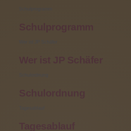
(06031) 608 319
Schulprogramm
Schulprogramm
Wer ist JP Schäfer
Wer ist JP Schäfer
Schulordnung
Schulordnung
Mediothek
Tagesablauf
Der LWV Hessen unterstützt die örtlichen Schulträger
Tagesablauf
bei der Durchführung der inklusiven Beschulung.