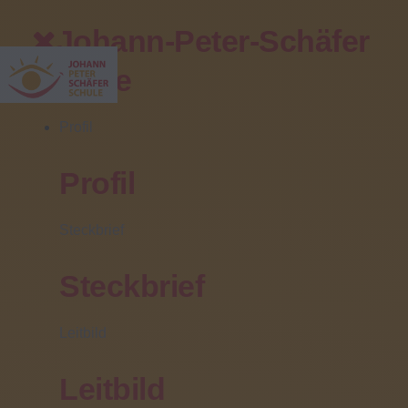
Johann-Peter-Schäfer
Schule
Profil
Profil
Ihr direkter Kontakt
Steckbrief
Zentrale/Pforte:
(06031) 608 0
Steckbrief
Sekretariat:
(06031) 608 102
Leitbild
Fax:
(06031) 608 499
Leitbild
Fahrschülerbetreuung: