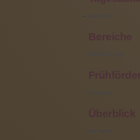
September 2019 (1)
Juni 2019 (1)
Sehen i
Bereiche
Mai 2019 (1)
Blindhe
April 2019 (1)
Dies gi
Bereiche
März 2019 (1)
Kinder 
um ihre
Frühförderung
Frühförde
Überblick
Mehr in
Überblick
Für wen?