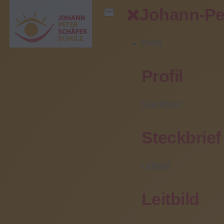
Johann-Pe
Profil
Bereiche
Profil
Profil
Ihr direkter
Kontakt
Steckbrief
Zentrale/Pforte:
Steckbrief
(06031) 608 0
Sekretariat:
Leitbild
(06031) 608 102
Leitbild
Fax:
(06031) 608 499