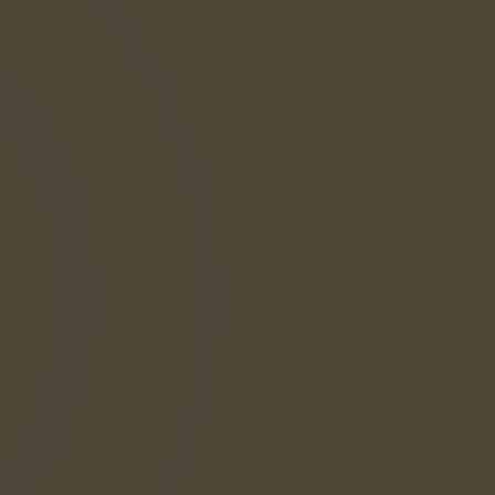
cht vollständig ausgereift. Erst durch die
eignung, entwickelt und differenziert sich die
en.