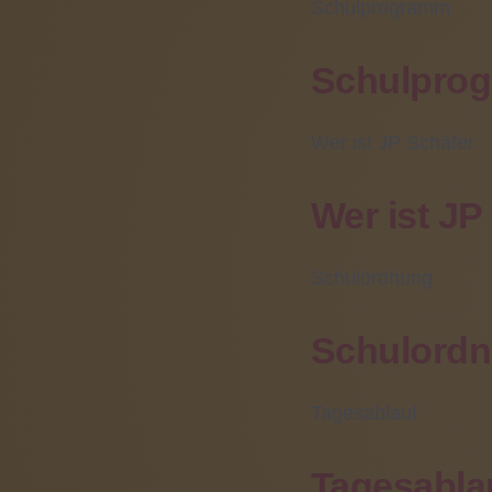
Schulprogramm
Fahrschülerbetreuung:
Schulpro
(06031) 608 319
Wer ist JP Schäfer
News-Archiv
Wer ist JP
Frü
Oktober 2020 (1)
Schulordnung
Juni 2020 (2)
Sehen e
Mai 2020 (2)
Schulord
Die Sehf
Februar 2020 (3)
visuell
Januar 2020 (1)
Tagesablauf
Sehfähi
Dezember 2019 (4)
November 2019 (2)
Tagesabla