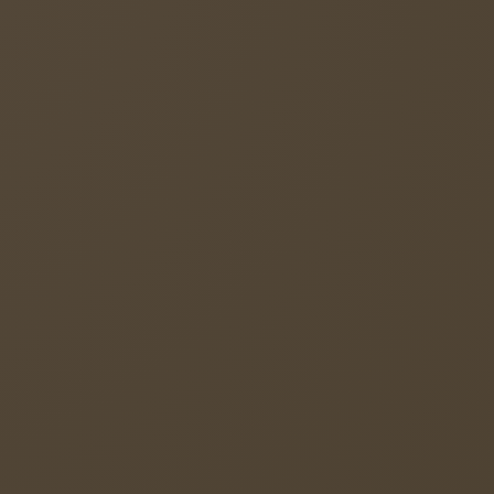
emeinen Entwicklung.
iches Risiko für die gesamte Entwicklung dar.
lichen oder geistigen Beeinträchtigungen.
spezialisierte und fachkundige Unterstützung,
rung - Ab wann? »