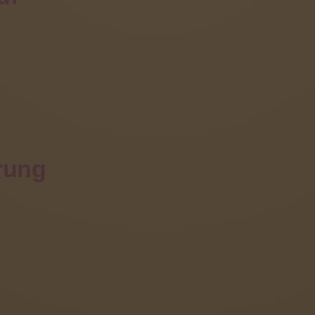
st ein wichtiger integrativer Bestandteil in der allg
it und Sehbehinderungen im Kindesalter stellen ein deutl
lt im besonderen Maße für Kinder mit zusätzlichen körper
mit Blindheit oder Sehbehinderung benötigen daher eine 
 Entwicklungsmöglichkeiten zu entfalten.
rung
 dieser Kategorie:
« Frühförderung - Für wen?
Frühförde