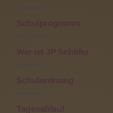
FSJler für das Schuljahr
Schulprogramm
2019/20 gesucht - Alle
Seiten profitieren vom
Schulprogramm
Freiwilligendienst!
Wer ist JP Schäfer
03 Juni 2019 |
Wer ist JP Schäfer
geschrieben von
Tanja Rupsch
Schulordnung
Schulordnung
Tagesablauf
Tagesablauf