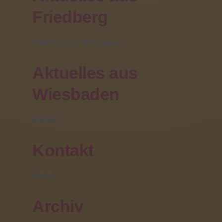
Gleichzeitig profitiert natürlich die Schule.
Friedberg
Förderschullehrerin Friederike Kern, seitens der
Schule zuständig für die Betreuung der FSJler,
bestätigt derweil die Wichtigkeit der jungen Menschen
Aktuelles aus Wiesbaden
für die Einrichtung: "Freiwillige wie Herr Selzer sind
eine echte Stütze für uns, da sie uns helfen, den
Aktuelles aus
individuellen Förderbedarf umzusetzen." Bald heißt es
für Felix Selzer jedoch Abschied zu nehmen, sodass
die JPSS auf der Suche ist nach "Nachwuchs" für das
Wiesbaden
kommende Schuljahr 2019/20. Insgesamt sind sechs
Stellen zu besetzen. Wer Interesse hat, kann sich bei
Friederike Kern (E-Mail:
f.kern@jpss-fb.de
, Telefon:
Kontakt
0173/6610199) oder beim Träger, der Volunta in
Gießen (E-Mail:
Gaby.Martin@volunta.de
) informieren.
Kontakt
Bewerbungen sind auch auf der Internetseite
www.volunta.de
möglich.
Archiv
Link zum Zeitungsartikel in der Wetterauer Zeitung
Archiv
https://www.wetterauer-zeitung.de/wetterau/friedberg-
ort28695/koennen-sich-felix-verlassen-12350119.html