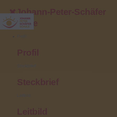
Johann-Peter-Schäfer
Schule
Profil
Profil
Ihr direkter Kontakt
Steckbrief
Zentrale/Pforte:
(06031) 608 0
Steckbrief
Sekretariat:
(06031) 608 102
Leitbild
Fax:
(06031) 608 499
Leitbild
Fahrschülerbetreuung: