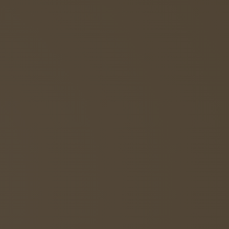
Diesen RSS-Feed abonnieren
er anders…“
zert von Max Giesinger in der
ift ihre Augen zusammen und hüpft aufgeregt auf
önt….“und wenn sie tanzt…“!