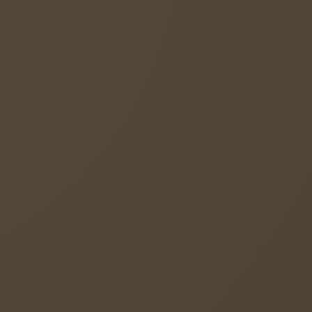
üler der Johann-Peter-Schäfer-Schule in
nkfurter Jahrhunderthalle miterleben.
esinger. Die Lieder der „Reise Tour“ CD konnten
m Abend beim ausverkauften Konzert mitsingen.
 im Unterricht beschäftigt, so dass sie gut
 kommentiert Max das Fazit des Abends.
weiterlesen ...