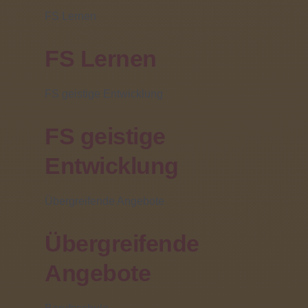
Schüler besuchen den
FS Lernen
Adventsgottesdienst
FS Lernen
06 Dezember 2019 |
geschrieben von
Tanja Rupsch
FS geistige Entwicklung
FS geistige
Entwicklung
Übergreifende Angebote
Übergreifende
Angebote