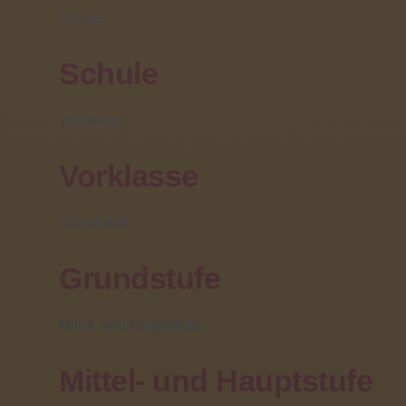
Parcours mit einem Langstock auszuprobieren und
Schule
Spiele zu testen, bei denen auch blinde Menschen
teilhaben können. Die Vorstellung von Hilfsmitteln wie
Schule
speziellen Geldbörsen, Einschenkhilfen und Lupen
rundete das umfangreiche Informationsangebot ab.
"Als Einrichtung, die täglich mit dem Thema Sehen,
Vorklasse
Unterstützung bei eingeschränktem Sehen und
Blindheit zu tun hat, ist es für uns selbstverständlich,
diesen Anlass zu nutzen, um in die Öffentlichkeit zu
Vorklasse
gehen und zu verdeutlichen, wie mit adäquaten
Rahmenbedingungen gut und fröhlich Leben und
Lernen möglich ist", schilderte Gisela Troost die
Grundstufe
Beweggründe für die Teilnahme der Schule an der
Aufklärungskampagne. Und das kam bei der
Friedberger Bevölkerung sehr gut an. Troost: "Einige
Grundstufe
Passanten wollten gerne eine Spende dalassen, was
uns sehr gefreut hat. Die Schüler haben entschieden,
das über die Hilfsorganisation Christoffel-
Mittel- und Hauptstufe
Blindenmission an bedürftige blinde und
sehbehinderte Menschen weiterzugeben."
Mittel- und Hauptstufe
weiterlesen ...