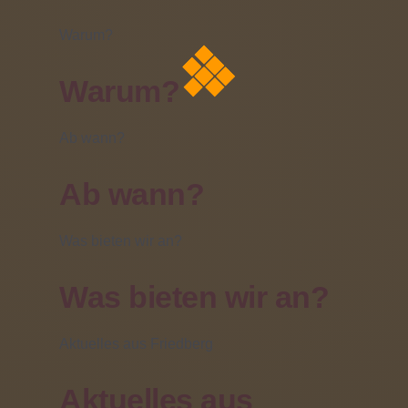
Internationale Woche
Warum?
des Sehens
Warum?
01 November 2019 |
geschrieben von
Tanja Rupsch
Ab wann?
Ab wann?
Was bieten wir an?
Was bieten wir an?
Aktuelles aus Friedberg
Aktuelles aus