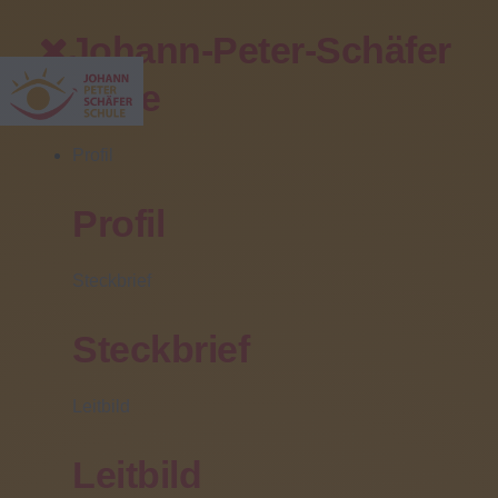
Johann-Peter-Schäfer
Schule
Profil
Profil
Ihr direkter Kontakt
Steckbrief
Zentrale/Pforte:
(06031) 608 0
Steckbrief
Sekretariat:
(06031) 608 102
Leitbild
Fax:
(06031) 608 499
Leitbild
Fahrschülerbetreuung: