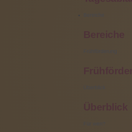
(06031) 608 319
Bereiche
Bereiche
News-Archiv
Oktober 2020 (1)
Frühförderung
Juni 2020 (2)
Mai 2020 (2)
Frühförde
Februar 2020 (3)
Januar 2020 (1)
Überblick
Dezember 2019 (4)
November 2019 (2)
Überblick
September 2019 (1)
Juni 2019 (1)
Für wen?
Mai 2019 (1)