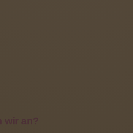
uch aus HongKong
Mai 2019 |
chrieben von
Tanja Rupsch
 wir an?
tag, den 10.05.2019 begrüßten wir an der Johann-Pete