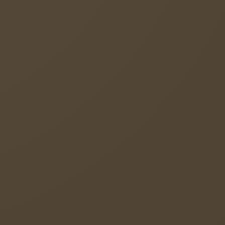
weiterlesen ...
r-Schäfer-Schule Besucher der Ebenezer