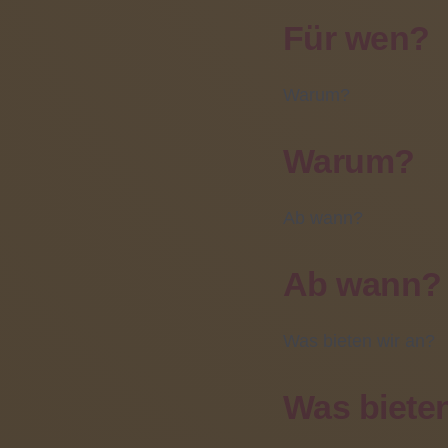
April 2019 (1)
Für wen?
März 2019 (1)
13
Mai
Warum?
Bes
Warum?
13 
ges
Ab wann?
Ab wann?
Was bieten wir an?
Was bieten
Am Frei