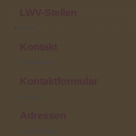
Sprenger
LWV-Stellen
14 Januar 2020 |
Kontakt
Am Freitag, den 24.01.2020 um 15 Uhr liest der Autor
des Buches "Tsunami im Kopf" aus seinem Buch bei
Kontakt
uns in der Aula der Johann-Peter-Schäfer-Schule.
Kontaktformular
Näheres entnehmen Sie bitte dem
Flyer
.
Kontaktformular
weiterlesen ...
Adressen
Adressen
Ansprechpartner