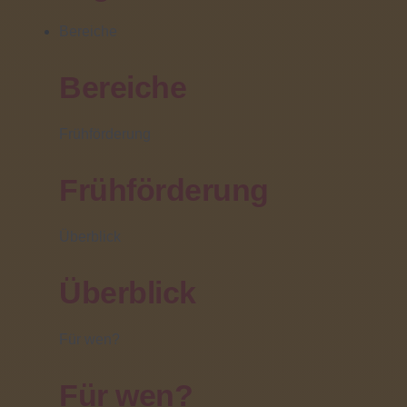
Bereiche
Internationale Woche des
Bereiche
Sehens
Frühförderung
23 Oktober 2020 |
Frühförderung
Informationsmaterial für interessierte Passanten und
Kontaktadressen für direkt Betroffene, dazu berichteten
Überblick
Jugendliche einer Hauptschulklasse aus ihrem
Schulleben: Der Stand der Johann-Peter-Schäfer-
Überblick
Schule auf der Kaiserstraße anlässlich der
"Internationalen Woche des Sehens" zog die
Aufmerksamkeit der Friedberger Bürgerinnen und
Bürger auf sich. Für die Organisation zeichnete das
Für wen?
Team der Rehabilitationslehrkräfte der Schule mit dem
Förderschwerpunkt Sehen auf sich. "Da wir eine
Für wen?
Einrichtung sind, die täglich mit der