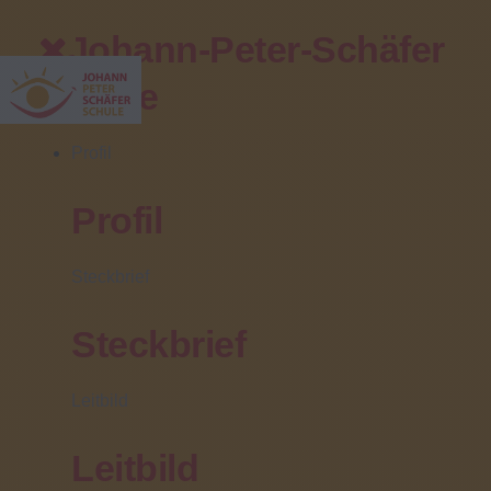
Johann-Peter-Schäfer
Schule
Profil
Profil
Ihr direkter Kontakt
Steckbrief
Zentrale/Pforte:
(06031) 608 0
Steckbrief
Sekretariat:
(06031) 608 102
Leitbild
Fax:
(06031) 608 499
Leitbild
Fahrschülerbetreuung: