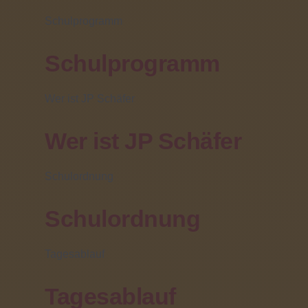
(06031) 608 319
Schulprogramm
Webseite-URL:
Schulprogramm
Wer ist JP Schäfer
Wer ist JP Schäfer
Schulordnung
Schulordnung
Tagesablauf
Tagesablauf